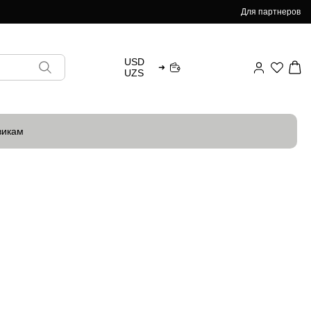
Для партнеров
USD
➜
UZS
викам