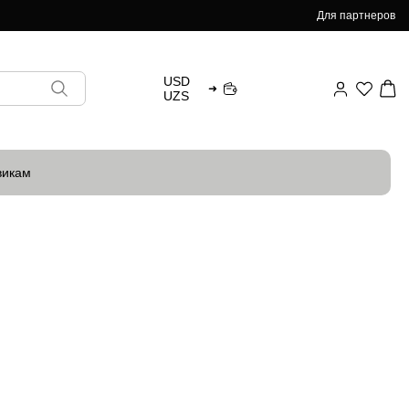
Для партнеров
USD
➜
UZS
викам