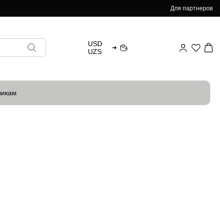
Для партнеров
USD
➜
UZS
викам