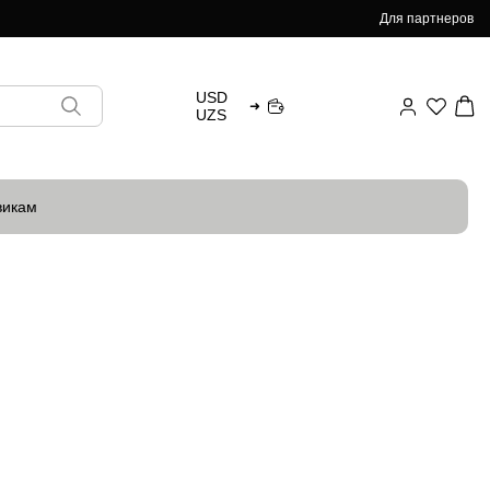
Для партнеров
USD
➜
UZS
викам