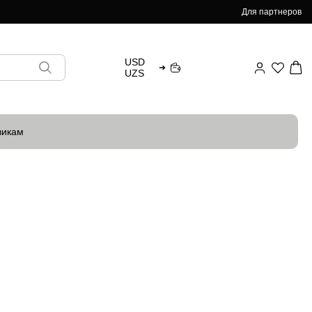
Для партнеров
USD
➜
UZS
викам