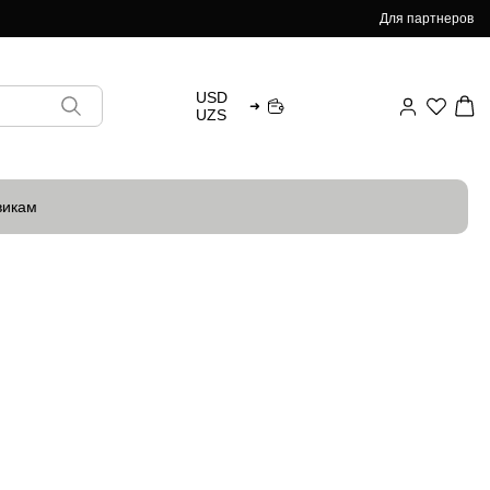
Для партнеров
USD
➜
UZS
викам