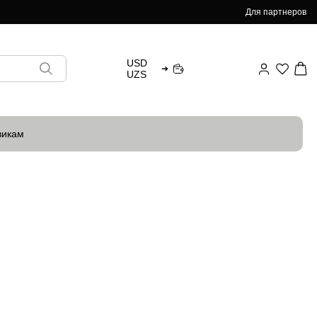
Для партнеров
USD
➜
UZS
викам