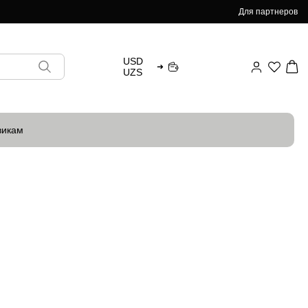
Для партнеров
USD
➜
UZS
викам