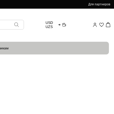
Для партнеров
USD
➜
UZS
викам