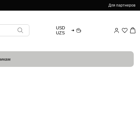
Для партнеров
USD
➜
UZS
викам