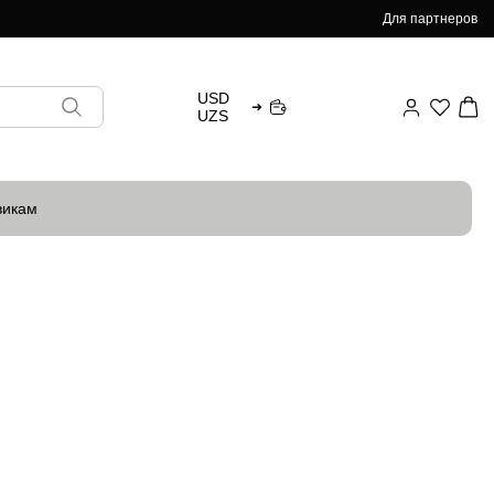
Для партнеров
USD
➜
UZS
викам