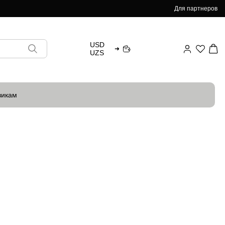
Для партнеров
USD
➜
UZS
викам