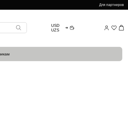
Для партнеров
USD
➜
UZS
викам