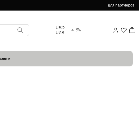
Для партнеров
USD
➜
UZS
викам