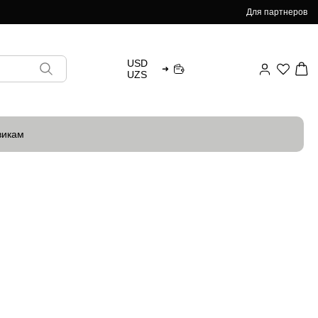
Для партнеров
USD
➜
UZS
викам