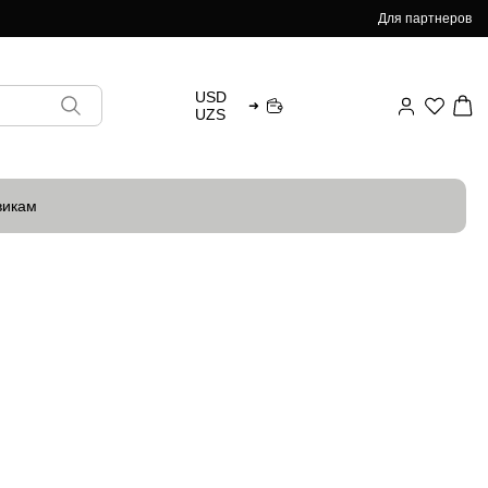
Для партнеров
USD
➜
UZS
викам