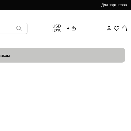
Для партнеров
USD
➜
UZS
викам