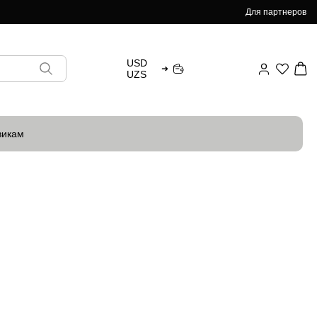
Для партнеров
USD
➜
UZS
викам