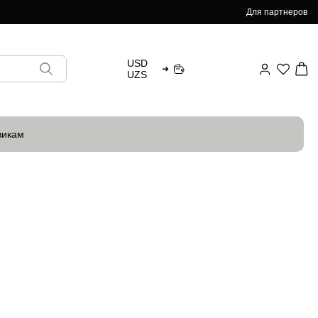
Для партнеров
USD
➜
UZS
викам