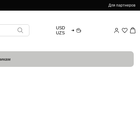
Для партнеров
USD
➜
UZS
викам