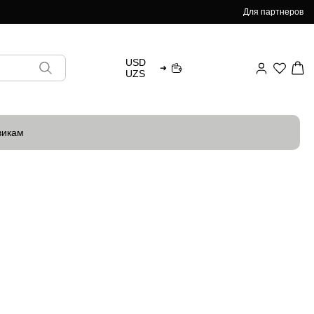
Для партнеров
USD
➜
UZS
викам