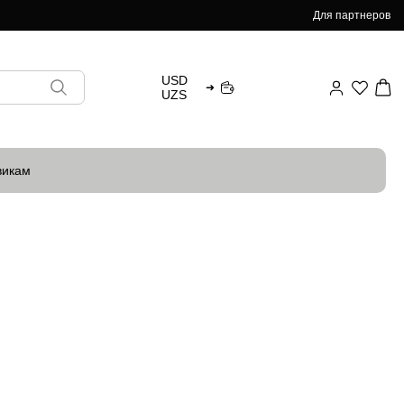
Для партнеров
USD
➜
UZS
викам