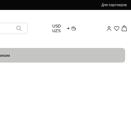
Для партнеров
USD
➜
UZS
викам