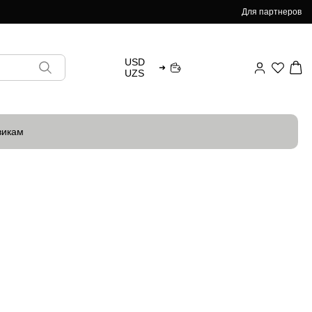
Для партнеров
USD
➜
UZS
викам