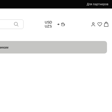
Для партнеров
USD
➜
UZS
викам