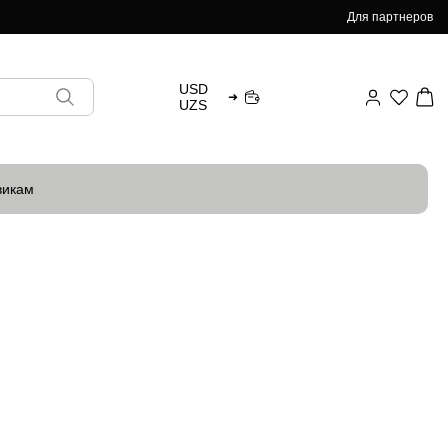
Для партнеров
USD
➜
UZS
викам