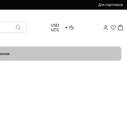
Для партнеров
USD
➜
UZS
викам