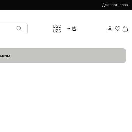
Для партнеров
USD
➜
UZS
викам