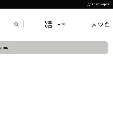
Для партнеров
USD
➜
UZS
викам