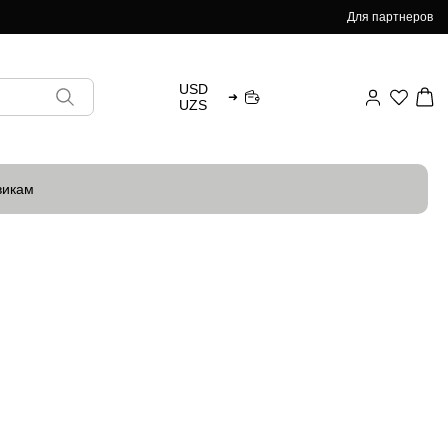
Для партнеров
USD
➜
UZS
викам