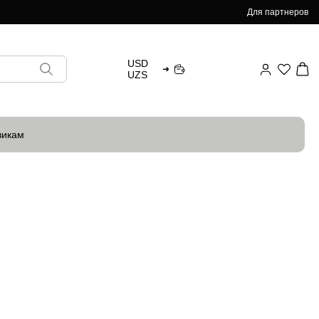
Для партнеров
USD
➜
UZS
викам