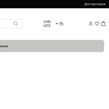
Для партнеров
USD
➜
UZS
викам