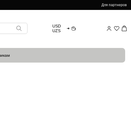
Для партнеров
USD
➜
UZS
викам