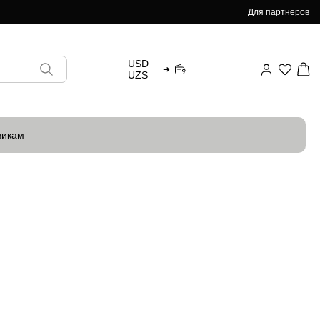
Для партнеров
USD
➜
UZS
викам