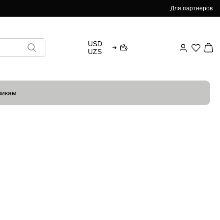
Для партнеров
USD
➜
UZS
викам