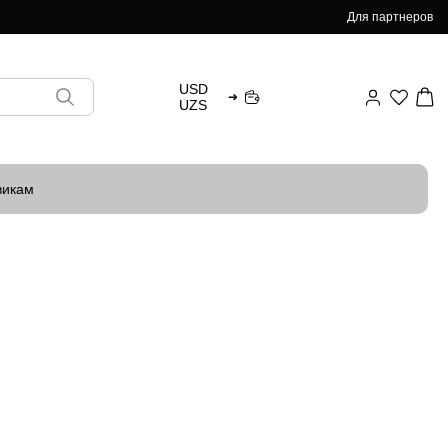
Для партнеров
USD
➜
UZS
викам