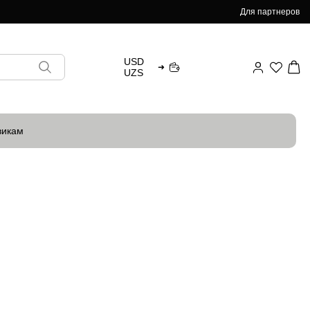
Для партнеров
USD
➜
UZS
викам