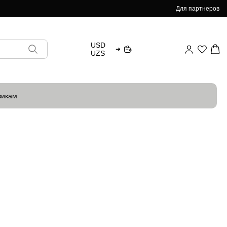
Для партнеров
USD
➜
UZS
викам