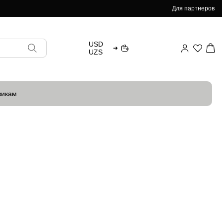
Для партнеров
USD
➜
UZS
викам