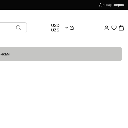
Для партнеров
USD
➜
UZS
викам